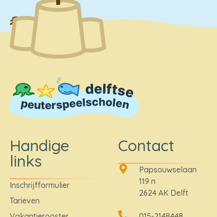
Handige
Contact
links
Papsouwselaan
119 n
Inschrijfformulier
2624 AK Delft
Tarieven
Vakantierooster
015-2148448