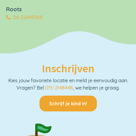
Roots
06-22445368
I
n
s
c
h
r
i
j
v
e
n
Kies jouw favoriete locatie en meld je eenvoudig aan.
Vragen? Bel
015-2148448
, we helpen je graag.
Schrijf je kind in!