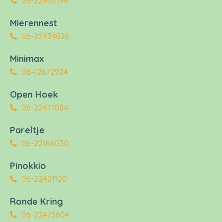
06-22460198
Mierennest
06-22434826
Minimax
06–12672924
Open Hoek
06-22471084
Pareltje
06-22166030
Pinokkio
06-22421120
Ronde Kring
06-22473604